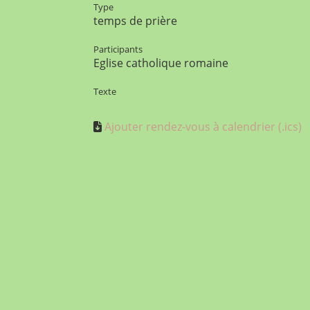
Type
temps de prière
Participants
Eglise catholique romaine
Texte
Ajouter rendez-vous à calendrier (.ics)