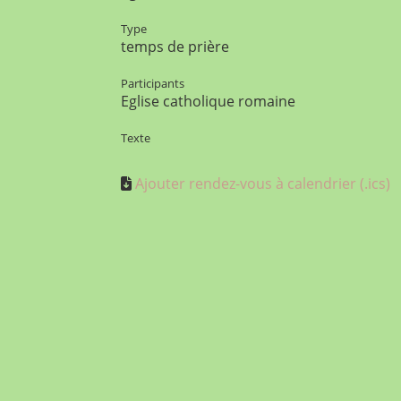
Type
temps de prière
Participants
Eglise catholique romaine
Texte
Ajouter rendez-vous à calendrier (.ics)