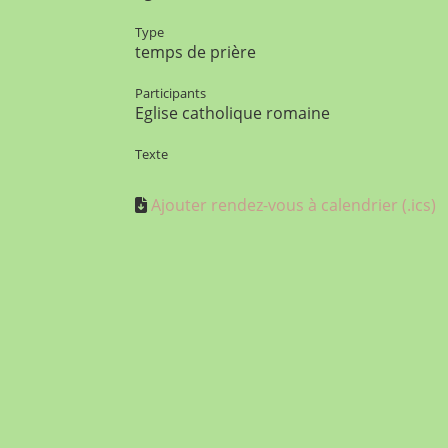
Type
temps de prière
Participants
Eglise catholique romaine
Texte
Ajouter rendez-vous à calendrier (.ics)