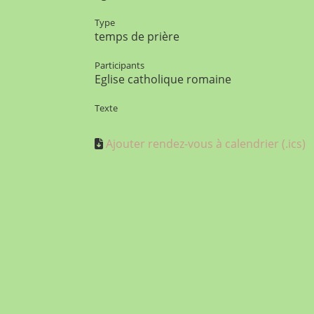
Type
temps de prière
Participants
Eglise catholique romaine
Texte
Ajouter rendez-vous à calendrier (.ics)