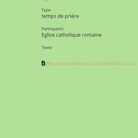
Type
temps de prière
Participants
Eglise catholique romaine
Texte
Ajouter rendez-vous à calendrier (.ics)