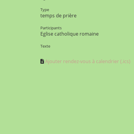
Type
temps de prière
Participants
Eglise catholique romaine
Texte
Ajouter rendez-vous à calendrier (.ics)