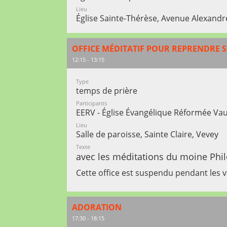
Lieu
Église Sainte-Thérèse, Avenue Alexandr
OFFICE MÉDITATIF POUR REPRENDRE S
12:15 - 13:15
Type
temps de prière
Participants
EERV - Église Évangélique Réformée Va
Lieu
Salle de paroisse, Sainte Claire, Vevey
Texte
avec les méditations du moine Ph
Cette office est suspendu pendant les 
ADORATION
17:30 - 18:15