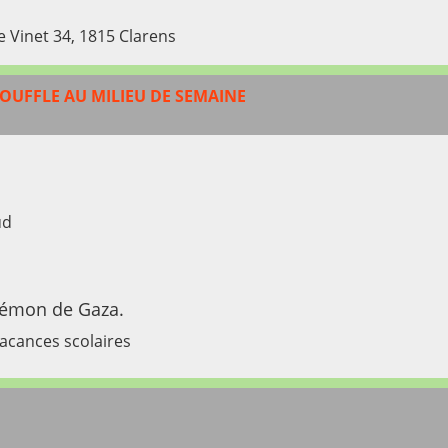
e Vinet 34, 1815 Clarens
OUFFLE AU MILIEU DE SEMAINE
ud
ilémon de Gaza.
vacances scolaires